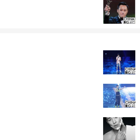
配合，吸引了一大批粉丝，而整个节目“剧情式综艺”的