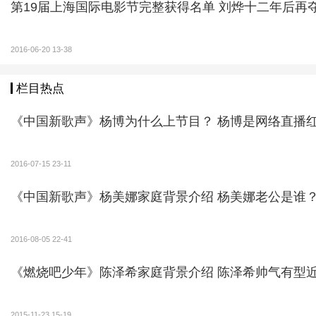
第19届上海国际电影节完整获得名单 刘烨十二年
2016-06-20 13-38
栏目热点
《中国新歌声》杨博为什么上节目？ 杨博是网
2016-07-15 23-11
《中国新歌声》杨美娜家庭背景介绍 杨美娜老公是谁
据悉，自《极限挑战》开播以来，黄渤、孙红雷、黄
2016-08-05 22-41
设定和理念，也让每一期节目保持新鲜。
《燃烧吧少年》陈泽希家庭背景介绍 陈泽
剧情再升级
2015-11-23 15-19