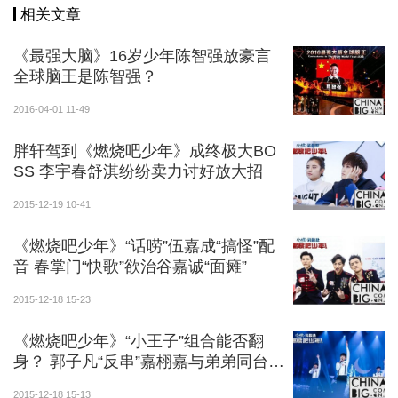
相关文章
《最强大脑》16岁少年陈智强放豪言
全球脑王是陈智强？
2016-04-01 11-49
胖轩驾到《燃烧吧少年》成终极大BO
SS 李宇春舒淇纷纷卖力讨好放大招
2015-12-19 10-41
《燃烧吧少年》“话唠”伍嘉成“搞怪”配
音 春掌门“快歌”欲治谷嘉诚“面瘫”
2015-12-18 15-23
《燃烧吧少年》“小王子”组合能否翻
身？ 郭子凡“反串”嘉栩嘉与弟弟同台配
音
2015-12-18 15-13