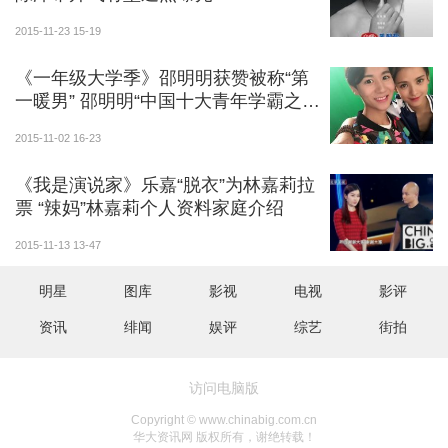
2015-11-23 15-19
《一年级大学季》邵明明获赞被称“第
一暖男” 邵明明“中国十大青年学霸之
一”吓傻众人
2015-11-02 16-23
《我是演说家》乐嘉“脱衣”为林嘉莉拉
票 “辣妈”林嘉莉个人资料家庭介绍
2015-11-13 13-47
明星
图库
影视
电视
影评
资讯
绯闻
娱评
综艺
街拍
访问电脑版
Copyright © www.chinabig.com.cn
华大资讯网 版权所有，谢绝转载！