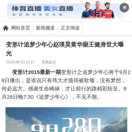
✕
网站首页
新闻频道
正文阅读
变形计追梦少年心赵瑛昊黄华燊王健身世大曝
光
2015-09-23 15:27
凤凰娱乐
变形计2015最新一期
变形计之追梦少年心将于9月2
8日播出，是谁说只有伟大才值得被歌颂，没有梦想，
何必远方。感谢生命崎岖，才让前行的路精彩纷呈。9
月28日晚7:30《追梦少年心》，不见不散。