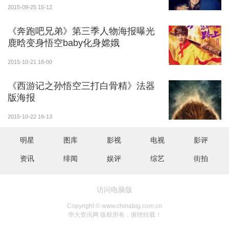
2015-09-25 15-12
《奔跑吧兄弟》第三季人物海报曝光
鹿晗变身悟空baby化身嫦娥
2015-10-21 18-00
《西游记之孙悟空三打白骨精》法器
版海报
2015-10-22 16-13
明星
图库
影视
电视
影评
资讯
绯闻
娱评
综艺
街拍
访问电脑版
Copyright © www.chinabig.com.cn
华大资讯网 版权所有，谢绝转载！