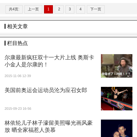
共4页:
上一页
1
2
3
4
下一页
相关文章
栏目热点
尔康最新疯狂双十一大片上线 奥斯卡
小金人是尔康的！
2015-11-06 12-39
美国前奥运会运动员沦为应召女郎
2015-09-23 16-56
林依轮儿子林子濠留美照曝光画风豪
放 晒全家福惹人羡慕