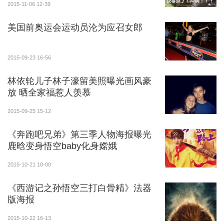
2015-11-06 12-39
美国前奥运会运动员沦为应召女郎
2015-09-23 16-56
林依轮儿子林子濠留美照曝光画风豪
放 晒全家福惹人羡慕
2015-09-25 15-12
《奔跑吧兄弟》第三季人物海报曝光
鹿晗变身悟空baby化身嫦娥
2015-10-21 18-00
《西游记之孙悟空三打白骨精》法器
版海报
2015-10-22 16-13