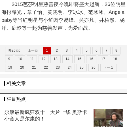
2015芭莎明星慈善夜今晚即将盛大起航，26位明星
海报曝光，章子怡、黄晓明、李冰冰、范冰冰、Angela
baby等当红明星与小鲜肉李易峰、吴亦凡、井柏然、杨
洋、鹿晗等一起为慈善发声，为爱而战。
共26页:
上一页
1
2
3
4
5
6
7
8
9
10
11
12
13
14
15
16
17
18
19
20
21
22
23
24
25
26
下一页
相关文章
栏目热点
尔康最新疯狂双十一大片上线 奥斯卡
小金人是尔康的！