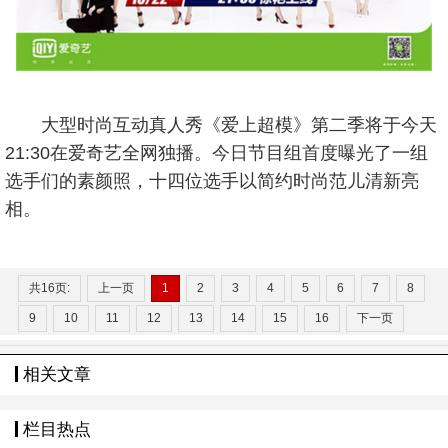
大型时尚互动真人秀《爱上超模》第二季将于今天
21:30在爱奇艺全网独播。今日节目组首度曝光了一组
选手们的素颜照，十四位选手以简约时尚范儿清新亮
相。
共16页:
上一页
1
2
3
4
5
6
7
8
9
10
11
12
13
14
15
16
下一页
相关文章
栏目热点