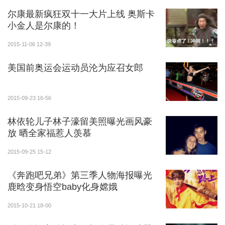
尔康最新疯狂双十一大片上线 奥斯卡
小金人是尔康的！
2015-11-06 12-39
美国前奥运会运动员沦为应召女郎
2015-09-23 16-56
林依轮儿子林子濠留美照曝光画风豪
放 晒全家福惹人羡慕
2015-09-25 15-12
《奔跑吧兄弟》第三季人物海报曝光
鹿晗变身悟空baby化身嫦娥
2015-10-21 18-00