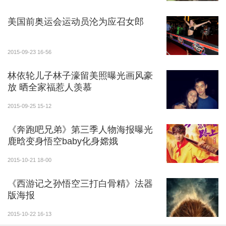
美国前奥运会运动员沦为应召女郎
2015-09-23 16-56
林依轮儿子林子濠留美照曝光画风豪
放 晒全家福惹人羡慕
2015-09-25 15-12
《奔跑吧兄弟》第三季人物海报曝光
鹿晗变身悟空baby化身嫦娥
2015-10-21 18-00
《西游记之孙悟空三打白骨精》法器
版海报
2015-10-22 16-13