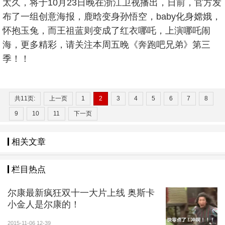
太久，将于10月23日晚在浙江卫视播出，日前，官方发
布了一组创意海报，鹿晗变身孙悟空，baby化身嫦娥，
怀抱玉兔，而王祖蓝则变成了红衣哪吒，上演哪吒闹
海，更多精彩，请关注本周五晚《奔跑吧兄弟》第三
季！！
共11页:
上一页
1
2
3
4
5
6
7
8
9
10
11
下一页
相关文章
栏目热点
尔康最新疯狂双十一大片上线 奥斯卡
小金人是尔康的！
2015-11-06 12-39