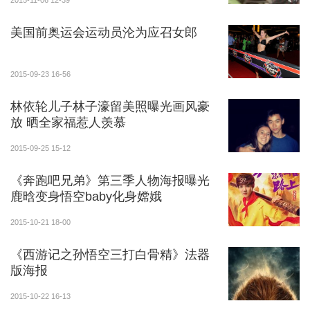
2015-11-06 12-39
美国前奥运会运动员沦为应召女郎
2015-09-23 16-56
林依轮儿子林子濠留美照曝光画风豪
放 晒全家福惹人羡慕
2015-09-25 15-12
《奔跑吧兄弟》第三季人物海报曝光
鹿晗变身悟空baby化身嫦娥
2015-10-21 18-00
《西游记之孙悟空三打白骨精》法器
版海报
2015-10-22 16-13