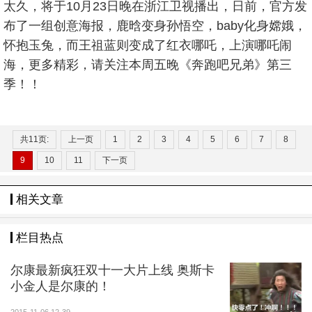
太久，将于10月23日晚在浙江卫视播出，日前，官方发
布了一组创意海报，鹿晗变身孙悟空，baby化身嫦娥，
怀抱玉兔，而王祖蓝则变成了红衣哪吒，上演哪吒闹
海，更多精彩，请关注本周五晚《奔跑吧兄弟》第三
季！！
共11页:
上一页
1
2
3
4
5
6
7
8
9
10
11
下一页
相关文章
栏目热点
尔康最新疯狂双十一大片上线 奥斯卡
小金人是尔康的！