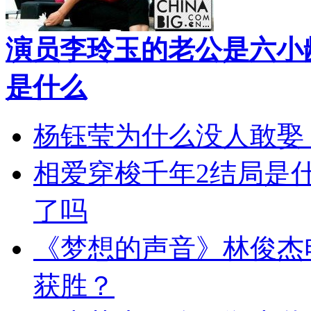
演员李玲玉的老公是六小
是什么
杨钰莹为什么没人敢娶
相爱穿梭千年2结局是
了吗
《梦想的声音》林俊杰
获胜？