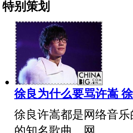
特别策划
徐良为什么要骂许嵩 
徐良许嵩都是网络音乐
的知名歌曲。网