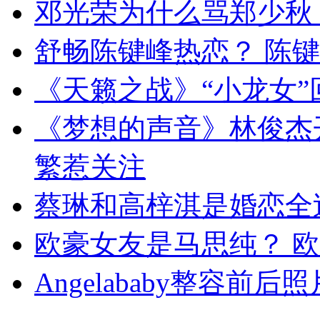
邓光荣为什么骂郑少秋
舒畅陈键峰热恋？ 陈
《天籁之战》“小龙女”
《梦想的声音》林俊杰
繁惹关注
蔡琳和高梓淇是婚恋全
欧豪女友是马思纯？ 
Angelababy整容前