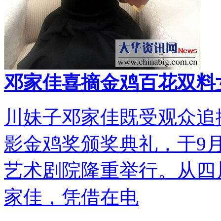
邓家佳喜摘金鸡百花双料
川妹子邓家佳既受观众追捧
影金鸡奖颁奖典礼，于9
艺术剧院隆重举行。从四
家佳，凭借在电