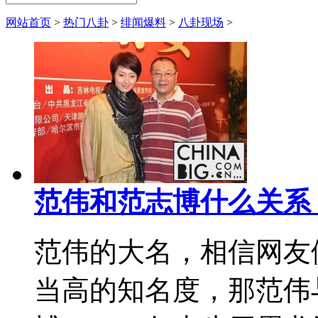
网站首页
>
热门八卦
>
绯闻爆料
>
八卦现场
>
范伟和范志博什么关系
范伟的大名，相信网友
当高的知名度，那范伟