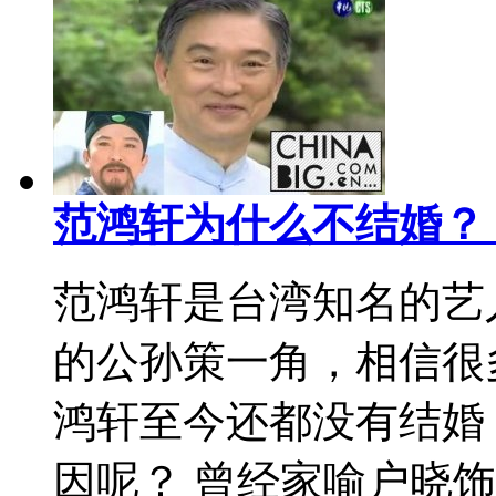
范鸿轩为什么不结婚？
范鸿轩是台湾知名的艺
的公孙策一角，相信很
鸿轩至今还都没有结婚
因呢？ 曾经家喻户晓