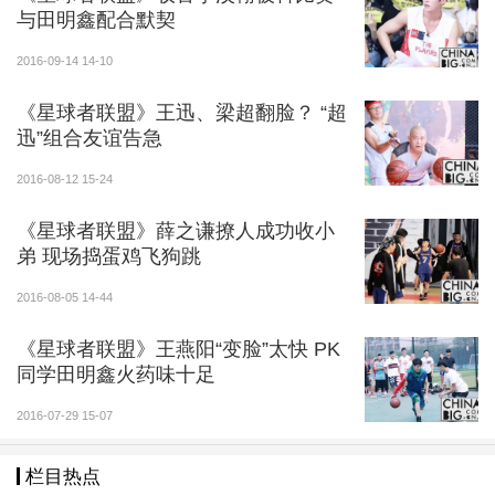
与田明鑫配合默契
2016-09-14 14-10
《星球者联盟》王迅、梁超翻脸？ “超
迅”组合友谊告急
2016-08-12 15-24
《星球者联盟》薛之谦撩人成功收小
弟 现场捣蛋鸡飞狗跳
2016-08-05 14-44
《星球者联盟》王燕阳“变脸”太快 PK
同学田明鑫火药味十足
2016-07-29 15-07
栏目热点