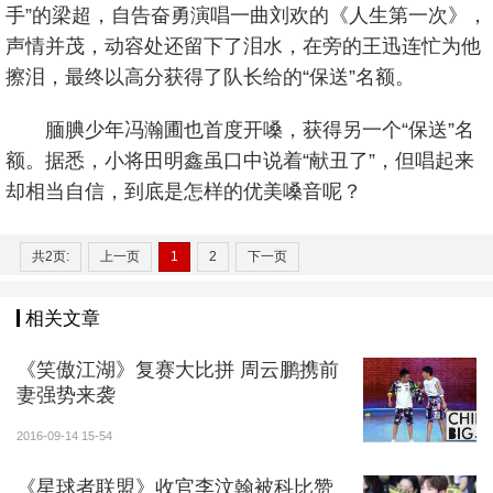
手”的梁超，自告奋勇演唱一曲刘欢的《人生第一次》，
声情并茂，动容处还留下了泪水，在旁的王迅连忙为他
擦泪，最终以高分获得了队长给的“保送”名额。
腼腆少年冯瀚圃也首度开嗓，获得另一个“保送”名
额。据悉，小将田明鑫虽口中说着“献丑了”，但唱起来
却相当自信，到底是怎样的优美嗓音呢？
共2页:
上一页
1
2
下一页
相关文章
《笑傲江湖》复赛大比拼 周云鹏携前
妻强势来袭
2016-09-14 15-54
《星球者联盟》收官李汶翰被科比赞