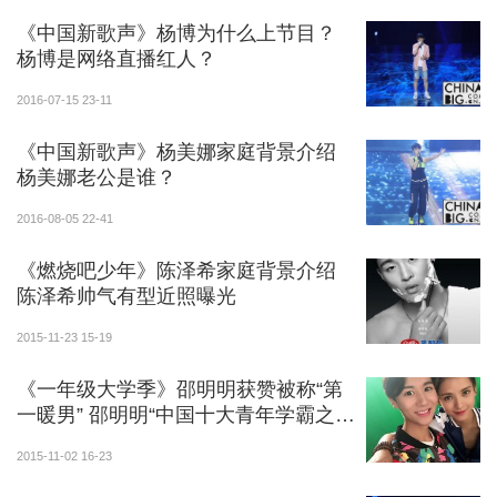
《中国新歌声》杨博为什么上节目？
杨博是网络直播红人？
2016-07-15 23-11
《中国新歌声》杨美娜家庭背景介绍
杨美娜老公是谁？
2016-08-05 22-41
《燃烧吧少年》陈泽希家庭背景介绍
陈泽希帅气有型近照曝光
2015-11-23 15-19
《一年级大学季》邵明明获赞被称“第
一暖男” 邵明明“中国十大青年学霸之
一”吓傻众人
2015-11-02 16-23