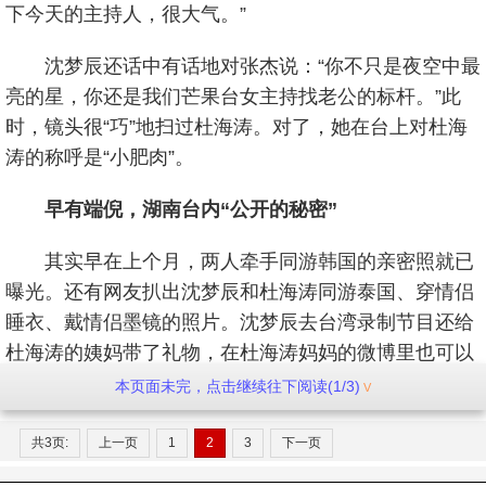
下今天的主持人，很大气。”
沈梦辰还话中有话地对张杰说：“你不只是夜空中最
亮的星，你还是我们芒果台女主持找老公的标杆。”此
时，镜头很“巧”地扫过杜海涛。对了，她在台上对杜海
涛的称呼是“小肥肉”。
早有端倪，湖南台内“公开的秘密”
其实早在上个月，两人牵手同游韩国的亲密照就已
曝光。还有网友扒出沈梦辰和杜海涛同游泰国、穿情侣
睡衣、戴情侣墨镜的照片。沈梦辰去台湾录制节目还给
杜海涛的姨妈带了礼物，在杜海涛妈妈的微博里也可以
找到沈梦辰和涛妈的互动。
本页面未完，点击继续往下阅读(1/3)
据说沈梦辰与杜海涛拍拖在湖南台早就是“公开的秘
共3页:
上一页
1
2
3
下一页
密”。李维嘉与沈梦辰一起录节目《疯狂的麦咭》时，李