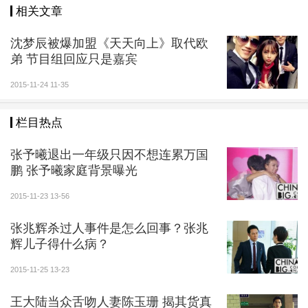
维嘉问邹市明的儿子：“你最喜欢在场的哪一个姐
相关文章
姐？”小朋友指向沈梦辰。李维嘉脱口而出：“啊？那杜
沈梦辰被爆加盟《天天向上》取代欧
海涛哥哥也喜欢沈梦辰姐姐怎么办？你喜欢他们在一起
弟 节目组回应只是嘉宾
不？”何炅则在一条分析杜海涛、沈梦辰恋情的微博中点
赞。
2015-11-24 11-35
栏目热点
张予曦退出一年级只因不想连累万国
鹏 张予曦家庭背景曝光
2015-11-23 13-56
张兆辉杀过人事件是怎么回事？张兆
辉儿子得什么病？
2015-11-25 13-23
王大陆当众舌吻人妻陈玉珊 揭其货真