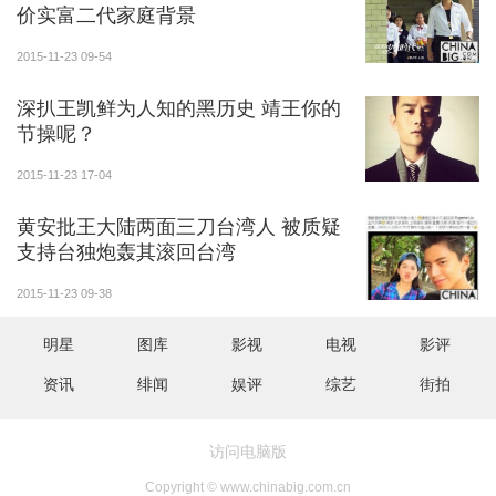
价实富二代家庭背景
2015-11-23 09-54
深扒王凯鲜为人知的黑历史 靖王你的
节操呢？
想必有不少人好奇，杜海涛和沈梦辰是怎么走到一
2015-11-23 17-04
起的？在同一电视台的杜海涛和沈梦辰不仅多次同台主
黄安批王大陆两面三刀台湾人 被质疑
持节目，搭档参加各种大小商业活动，还曾在2014年8
支持台独炮轰其滚回台湾
月合作电影《这个大叔不太囧》，演绎一出老板和剩女
2015-11-23 09-38
之间的爱情。当时两人即被传假戏真做。
明星
图库
影视
电视
影评
今年年初，杜海涛参加真人秀节目《奇妙的朋
友》，其实沈梦辰也去了，她本来是主持人，但后来因
资讯
绯闻
娱评
综艺
街拍
为节目播出计划有变，主持人的戏份几乎全部被剪。有
游客在拍摄现场目击两人亲密互动——当时沈梦辰在寒
访问电脑版
冷的天气里穿得很少，杜海涛第一时间将自己的外套给
Copyright © www.chinabig.com.cn