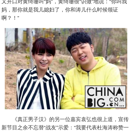
又开口对黄绮珊叫“妈”，黄绮珊很“识做”地说：“你叫我
妈，那你就是我儿媳妇了，你和涛儿什么时候领证
啊？！”
《真正男子汉》的另一位嘉宾袁弘也很上道，宣传
新节目之余不忘替“战友”示爱：“我要代表杜海涛称赞一