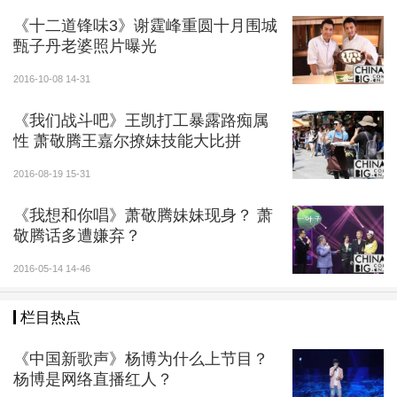
《十二道锋味3》谢霆峰重圆十月围城
甄子丹老婆照片曝光
2016-10-08 14-31
《我们战斗吧》王凯打工暴露路痴属
性 萧敬腾王嘉尔撩妹技能大比拼
2016-08-19 15-31
《我想和你唱》萧敬腾妹妹现身？ 萧
敬腾话多遭嫌弃？
2016-05-14 14-46
栏目热点
《中国新歌声》杨博为什么上节目？
杨博是网络直播红人？