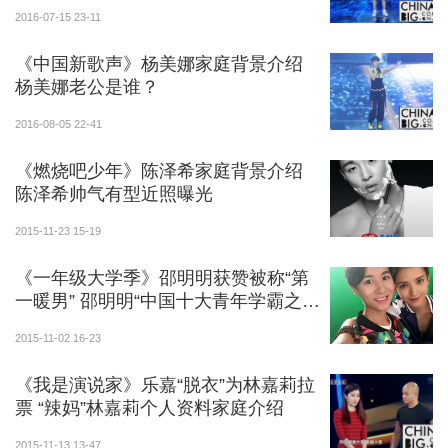
2016-07-15 23-11
《中国新歌声》杨美娜家庭背景介绍
杨美娜老公是谁？
2016-08-05 22-41
《燃烧吧少年》陈泽希家庭背景介绍
陈泽希帅气有型近照曝光
2015-11-23 15-19
《一年级大学季》邵明明获赞被称“第
一暖男” 邵明明“中国十大青年学霸之
一”吓傻众人
2015-11-02 16-23
《我是演说家》乐嘉“脱衣”为林嘉莉拉
票 “辣妈”林嘉莉个人资料家庭介绍
2015-11-13 13-47