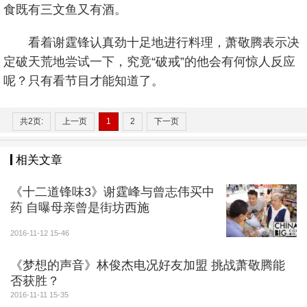
食既有三文鱼又有酒。
看着谢霆锋认真劲十足地进行料理，萧敬腾表示决
定破天荒地尝试一下，究竟“破戒”的他会有何惊人反应
呢？只有看节目才能知道了。
共2页:
上一页
1
2
下一页
相关文章
《十二道锋味3》谢霆峰与曾志伟买中
药 自曝母亲曾是街坊西施
2016-11-12 15-46
《梦想的声音》林俊杰电况好友加盟 挑战萧敬腾能
否获胜？
2016-11-11 15-35