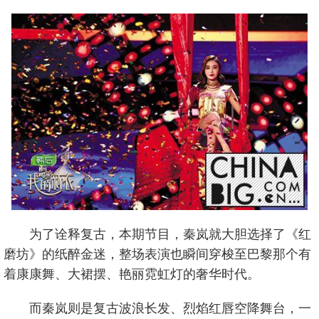
为了诠释复古，本期节目，秦岚就大胆选择了《红
磨坊》的纸醉金迷，整场表演也瞬间穿梭至巴黎那个有
着康康舞、大裙摆、艳丽霓虹灯的奢华时代。
而秦岚则是复古波浪长发、烈焰红唇空降舞台，一