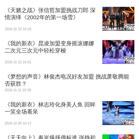
《天籁之战》张信哲加盟挑战刀郎 深
情演绎《2002年的第一场雪》
2016-11-12 16-22
《我的新衣》昆凌加盟变身摇滚娜娜
二次元三次元中轻松穿梭
2016-11-12 16-01
《梦想的声音》林俊杰电况好友加盟 挑战萧敬腾能
否获胜？
2016-11-11 15-35
《我的新衣》林志玲化身美人鱼 回眸
一笑全场看呆
2016-11-05 16-17
《天天向上》秦岚爆择偶标准 张静初