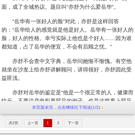
面，成了全城热议。题目叫“亦舒为什么爱岳华”。
“岳华有一张好人的脸”对此，亦舒是这样回答
的：“岳华给人的感觉就是他是好人。岳华有一张好人的
脸，好人的性格。幸亏实际上他也是个好人……因为谁
都知道，占了岳华的便宜，不会有后顾之忧。”
亦舒不会查中文字典，岳华问她惭不惭愧。有空他
就坐在沙发上给亦舒讲解顾问，讲得很好，亦舒因此受
益匪浅。
亦舒对岳华的鉴定是“他是一个很正常的人，健康而
快乐。不要说是电影界罕见的例子，也是这世界上罕见
本页面未完，点击继续往下阅读(1/2)
的例子。”
共2页:
上一页
1
2
下一页
可是前几年，老好人岳华上《志云饭局》时提到往
事，说：“她是否爱我，我不太清楚。”