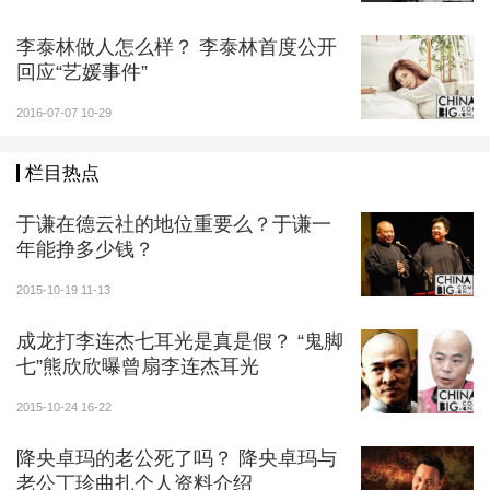
李泰林做人怎么样？ 李泰林首度公开
回应“艺媛事件”
2016-07-07 10-29
栏目热点
于谦在德云社的地位重要么？于谦一
年能挣多少钱？
2015-10-19 11-13
成龙打李连杰七耳光是真是假？ “鬼脚
七”熊欣欣曝曾扇李连杰耳光
2015-10-24 16-22
降央卓玛的老公死了吗？ 降央卓玛与
老公丁珍曲扎个人资料介绍