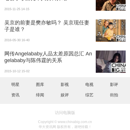
2015-11-25 14-15
吴京的前妻是樊亦敏吗？ 吴京现任妻
子是谁？
2016-05-30 16-40
网传Angelababy人品太差原因总汇 An
gelababy与陈伟霆的关系
2015-10-12 15-02
明星
图库
影视
电视
影评
资讯
绯闻
娱评
综艺
街拍
访问电脑版
Copyright © www.chinabig.com.cn
华大资讯网 版权所有，谢绝转载！