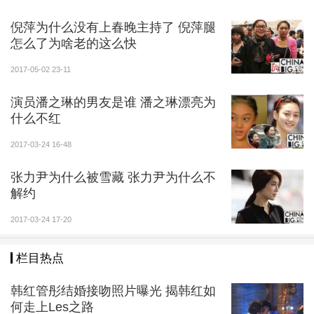
倪萍为什么没有上春晚主持了 倪萍腿
怎么了为啥老的这么快
2017-05-02 23-11
演员潘之琳的男友是谁 潘之琳漂亮为
什么不红
2017-03-24 16-48
张力尹为什么被雪藏 张力尹为什么不
解约
2017-03-24 17-20
栏目热点
韩红管彤结婚接吻照片曝光 揭韩红如
何走上Les之路