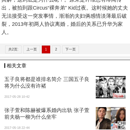
出，被拍到跟Circus“裸奔弟” Kid过夜。这时候她的丈夫
无法接受这一突发事情，渐渐的夫妇俩感情淡薄最后破
裂，2013年初两人协议离婚，婚后的关系已升华为家
人。
共2页:
上一页
1
2
下一页
相关文章
五子良将都是谁排名简介 三国五子良
将为什么没有许褚
2017-05-28 10-42
张子萱和陈赫被爆系婚内出轨 张子萱
前夫杨一柳为什么坐牢
2017-05-18 22-44