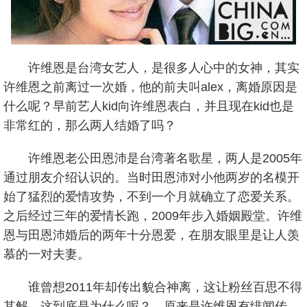
许维恩是台湾女艺人，是很多人心中的女神，其实
许维恩之前离过一次婚，他的前夫叫alex，离婚原因是
什么呢？早前艺人kid向许维恩表白，并且现在kid也是
非常红的，那么两人结婚了吗？
许维恩老公田恩沛是台湾著名歌星，两人是2005年
通过朋友介绍认识的。当时田恩沛对小他两岁的名模开
始了猛烈的爱情攻势，不到一个月就确立了恋爱关系。
之后经过三年的爱情长跑，2009年步入婚姻殿堂。许维
恩与田恩沛婚后的两年十分恩爱，在朋友眼里是让人羡
慕的一对夫妻。
谁曾想2011年却传出貌合神离，这让粉丝百思不得
其解，这到底是为什么呢？。原来是许维恩有绯闻传