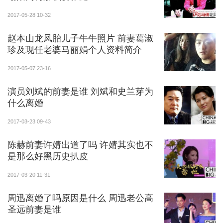
2017-05-28 10-32
赵本山龙凤胎儿子牛牛照片 前妻葛淑
珍及现任老婆马丽娟个人资料简介
2017-05-07 23-16
演员刘斌的前妻是谁 刘斌和史兰芽为
什么离婚
2017-03-23 09-43
陈赫前妻许婧出道了吗 许婧其实也不
是那么好黑历史扒皮
2017-03-20 11-31
周迅离婚了吗原因是什么 周迅老公高
圣远前妻是谁