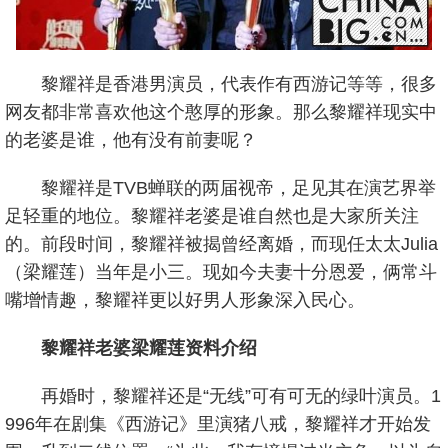
黎耀祥是香港男演员，代表作有西游记等等，很多
网友都非常喜欢他这个憨厚的形象。那么黎耀祥现实中
的老婆是谁，他有没有前妻呢？
黎耀祥是TVB蝉联的两届视帝，足见其在演艺界举
足轻重的地位。黎耀祥老婆是谁自然也是大家所关注
的。前段时间，黎耀祥被揭曾经离婚，而现任太太Julia
（梁耀莲）当年是小三。现如今夫妻十分恩爱，俩常斗
嘴增情趣，黎耀祥更以好男人形象深入民心。
黎耀祥老婆梁耀莲资料介绍
再婚时，黎耀祥还是“无线”可有可无的绿叶演员。1
996年在剧集《西游记》里演猪八戒，黎耀祥才开始发