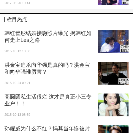
2017-03-20 10-41
栏目热点
韩红管彤结婚接吻照片曝光 揭韩红如
何走上Les之路
2015-10-12 10-33
洪金宝追杀向华强是真的吗？洪金宝
和向华强谁厉害？
2015-10-24 09-21
高圆圆私生活很烂 这才是真正小三专
业户！！
2015-10-13 08-59
孙耀威为什么不红？揭其当年惨被封