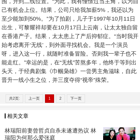
围，升到二线位置。“为此，我有憧憬过当主角，以为自
己有机会上位。结果，公司只给我加薪5%，我还以为
至少能加到50%。”为了拍剧，儿子于1997年10月11日
出生，可黎耀祥却要在10月17日上云南，让太太独自留
在香港产子。结果，太太患上了产后抑郁症。“当时我开
始考虑离开‘无线’，到外面寻找机会。我是一个演员
呀，进入这一行，就随时准备冒险。否则我一辈子也不
能走红。”幸运的是，在“无线”苦熬多年，他终于等到出
头天，于经典剧集《巾帼枭雄》一尝男主角滋味，自此
晋升一线小生之位，并三度夺得“视帝”殊荣。
共2页:
上一页
1
2
下一页
相关文章
林瑞阳前妻曾哲贞自杀未遂遭热议 林
瑞阳为何那么爱张庭