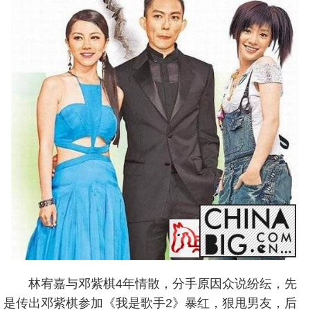
林宥嘉与邓紫棋4年情散，分手原因众说纷纭，先
是传出邓紫棋参加《我是歌手2》暴红，狠甩男友，后