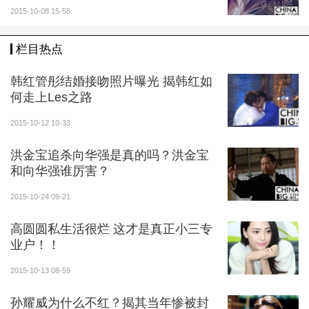
2015-10-08 15-58
栏目热点
韩红管彤结婚接吻照片曝光 揭韩红如
何走上Les之路
2015-10-12 10-33
洪金宝追杀向华强是真的吗？洪金宝
和向华强谁厉害？
2015-10-24 09-21
高圆圆私生活很烂 这才是真正小三专
业户！！
2015-10-13 08-59
孙耀威为什么不红？揭其当年惨被封