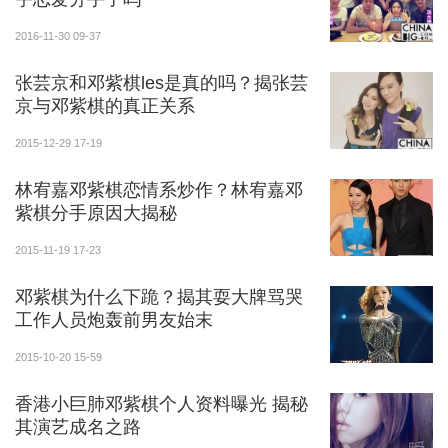
2016-11-30 09-37
张芸京和邓紫棋les是真的吗？揭张芸
京与邓紫棋的真正关系
2015-12-29 17-19
林宥嘉邓紫棋恋情系炒作？林宥嘉邓
紫棋分手原因大揭秘
2015-11-19 17-23
邓紫棋为什么下跪？揭其耍大牌骂哭
工作人员炮轰前男友始末
2015-10-20 15-59
香港小巨肺邓紫棋个人资料曝光 揭秘
其演艺成名之路