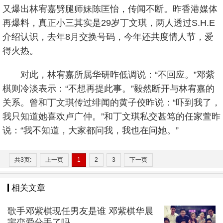
又爆出林宥嘉劈腿师妹陈匡怡，传闻不断。昨香港媒体
再爆料，真正小三其实是29岁丁文琪，两人透过S.H.E
介绍认识，去年8月交换号码，今年还共度情人节，爱
得火热。
对此，林宥嘉所属华研昨低调说：“不回应。”邓紫
棋则冷淡表示：“不想再提此事。”毅然断开与林宥嘉的
关系。曾和丁文琪传过绯闻的黄子佼昨说：“吓到我了，
我只知道她喜欢卢广仲。”和丁文琪私交甚笃的任家萱昨
说：“我不知道，大家都问我，我也在问她。”
共3页:
上一页
1
2
3
下一页
相关文章
歌手邓紫棋现任男友是谁 邓紫棋华晨
宇恋爱分手了吗